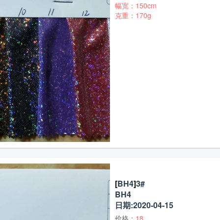
幅宽：150cm
克重：170g
[
BH4
]
3#
BH4
日期:2020-04-15
价格：
18